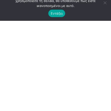
χρησιμοποιείτε τη σελίδα, θα υποθέσουμε πως είστε
ικανοποιημένοι με αυτό.
Εντάξει
Σχετικά με τον ιστότοπο
Απορρήτου
Επικοινωνία
Οδηγοί
Μέθοδοι πληρωμής
Στρατηγικές Ξυστό
PaySafeCard
στρατηγικές βίντεο πόκερ
Neteller
μπίνγκο στρατηγικές
Skrill
στρατηγική στο blackjack
Visa
στρατηγική μπακαρά
Mastercard
Σημαντικά λάθη των παικτών στο
Crypto
μπλάκτζακ
Ζωντανό μπακαρά
Πώς να κερδίσετε στο πόκερ