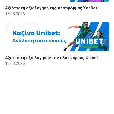
Αξιόπιστη αξιολόγηση της πλατφόρμας XonBet
13.03.2026
Αξιόπιστη αξιολόγησης της πλατφόρμας Unibet
13.03.2026