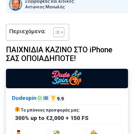
Συγγραφέας και ειδικός:
Αντώνιος Μανωλάς
Περιεχόμενα:
ΠΑΙΧΝΙΔΙΑ ΚΑΖΙΝΟ ΣΤΟ iPhone
ΣΑΣ ΟΠΟΙΑΔΗΠΟΤΕ!
Dudespin
9.9
Το μπόνους προσφοράς μας:
300% up to €2,000 + 150 FS