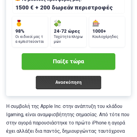
1500 € + 200 δωρεάν περιστροφές
98%
24-72 ώρες
1000+
Οι ειδικοί μας τ
Ταχύτητα πληρω
Κουλοχέρηδες
α εμπιστεύονται
μών
Παίξε τώρα
Ανασκόπηση
Η συμβολή της Apple Inc. στην ανάπτυξη του κλάδου
Igaming, είναι αναμφισβήτητης σημασίας. Από τότε που
στην αγορά παρουσιάστηκε το πρώτο iPhone η αγορά
έχει αλλάξει δια παντός, δημιουργώντας ταυτόχρονα