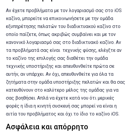
Αν έχετε προβλήματα με τον λογαριασμό σας στο iOS
καζίνο, μπορείτε να επικοινωνήσετε με την ομάδα
εξυπηρέτησης πελατών του διαδικτυακού καζίνο στο
οποίο παίζετε, όπως ακριβώς συμβαίνει και με τον
κανονικό λογαριασμό σας στο διαδικτυακό καζίνο. Αν
τα προβλήματά σας είναι τεχνικής φύσης, ελέγξτε αν
το καζίνο της επιλογής σας διαθέτει την ομάδα
τεχνικής υποστήριξης και απευθυνθείτε πρώτα σε
αυτήν, αν υπάρχει. Αν όχι, απευθυνθείτε για όλα τα
ζητήματα στην ομάδα υποστήριξης πελατών και θα σας
κατευθύνουν στο καλύτερο μέλος της ομάδας για να
σας βοηθήσει. Απλά να έχετε κατά νου ότι μερικές
φορές η ίδια η κινητή συσκευή σας μπορεί να είναι η
αιτία του προβλήματος και όχι το ίδιο το καζίνο iOS.
Ασφάλεια και απόρρητο