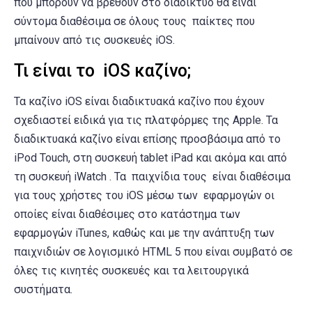
που μπορούν να βρεθούν στο διαδίκτυο θα είναι
σύντομα διαθέσιμα σε όλους τους παίκτες που
μπαίνουν από τις συσκευές iOS.
Τι είναι το iOS καζίνο;
Τα καζίνο iOS είναι διαδικτυακά καζίνο που έχουν
σχεδιαστεί ειδικά για τις πλατφόρμες της Apple. Τα
διαδικτυακά καζίνο είναι επίσης προσβάσιμα από το
iPod Touch, στη συσκευή tablet iPad και ακόμα και από
τη συσκευή iWatch . Τα παιχνίδια τους είναι διαθέσιμα
για τους χρήστες του iOS μέσω των εφαρμογών οι
οποίες είναι διαθέσιμες στο κατάστημα των
εφαρμογών iTunes, καθώς και με την ανάπτυξη των
παιχνιδιών σε λογισμικό HTML 5 που είναι συμβατό σε
όλες τις κινητές συσκευές και τα λειτουργικά
συστήματα.