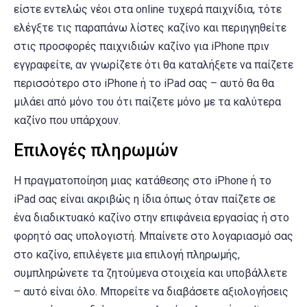
είστε εντελώς νέοι στα online τυχερά παιχνίδια, τότε
ελέγξτε τις παραπάνω λίστες καζίνο και περιηγηθείτε
στις προσφορές παιχνιδιών καζίνο για iPhone πριν
εγγραφείτε, αν γνωρίζετε ότι θα καταλήξετε να παίζετε
περισσότερο στο iPhone ή το iPad σας – αυτό θα θα
μιλάει από μόνο του ότι παίζετε μόνο με τα καλύτερα
καζίνο που υπάρχουν.
Επιλογές πληρωμών
Η πραγματοποίηση μιας κατάθεσης στο iPhone ή το
iPad σας είναι ακριβώς η ίδια όπως όταν παίζετε σε
ένα διαδικτυακό καζίνο στην επιφάνεια εργασίας ή στο
φορητό σας υπολογιστή. Μπαίνετε στο λογαριασμό σας
στο καζίνο, επιλέγετε μια επιλογή πληρωμής,
συμπληρώνετε τα ζητούμενα στοιχεία και υποβάλλετε
– αυτό είναι όλο. Μπορείτε να διαβάσετε αξιολογήσεις