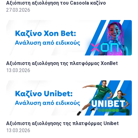
Αξιόπιστη αξιολόγηση του Casoola καζίνο
27.03.2026
Αξιόπιστη αξιολόγηση της πλατφόρμας XonBet
13.03.2026
Αξιόπιστη αξιολόγησης της πλατφόρμας Unibet
13.03.2026