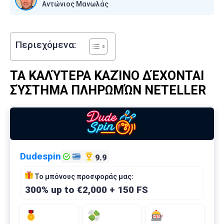
Αντώνιος Μανωλάς
Περιεχόμενα:
ΤΑ ΚΑΛΎΤΕΡΑ ΚΑΖΊΝΟ ΔΈΧΟΝΤΑΙ
ΣΎΣΤΗΜΑ ΠΛΗΡΩΜΏΝ NETELLER
Dudespin
9.9
Το μπόνους προσφοράς μας:
300% up to €2,000 + 150 FS