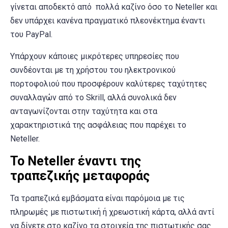
γίνεται αποδεκτό από πολλά καζίνο όσο το Neteller και
δεν υπάρχει κανένα πραγματικό πλεονέκτημα έναντι
του PayPal.
Υπάρχουν κάποιες μικρότερες υπηρεσίες που
συνδέονται με τη χρήστου του ηλεκτρονικού
πορτοφολιού που προσφέρουν καλύτερες ταχύτητες
συναλλαγών από το Skrill, αλλά συνολικά δεν
ανταγωνίζονται στην ταχύτητα και στα
χαρακτηριστικά της ασφάλειας που παρέχει το
Neteller.
Το Neteller έναντι της
τραπεζικής μεταφοράς
Τα τραπεζικά εμβάσματα είναι παρόμοια με τις
πληρωμές με πιστωτική ή χρεωστική κάρτα, αλλά αντί
να δίνετε στο καζίνο τα στοιχεία της πιστωτικής σας