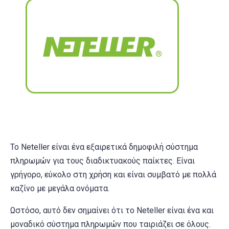
Το Neteller είναι ένα εξαιρετικά δημοφιλή σύστημα
πληρωμών για τους διαδικτυακούς παίκτες. Είναι
γρήγορο, εύκολο στη χρήση και είναι συμβατό με πολλά
καζίνο με μεγάλα ονόματα.
Ωστόσο, αυτό δεν σημαίνει ότι το Neteller είναι ένα και
μοναδικό σύστημα πληρωμών που ταιριάζει σε όλους.