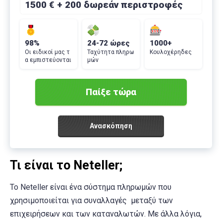
1500 € + 200 δωρεάν περιστροφές
98%
24-72 ώρες
1000+
Οι ειδικοί μας τ
Ταχύτητα πληρω
Κουλοχέρηδες
α εμπιστεύονται
μών
Παίξε τώρα
Ανασκόπηση
Τι είναι το Neteller;
Το Neteller είναι ένα σύστημα πληρωμών που
χρησιμοποιείται για συναλλαγές μεταξύ των
επιχειρήσεων και των καταναλωτών. Με άλλα λόγια,