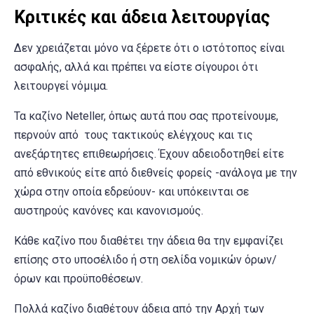
Κριτικές και άδεια λειτουργίας
Δεν χρειάζεται μόνο να ξέρετε ότι ο ιστότοπος είναι
ασφαλής, αλλά και πρέπει να είστε σίγουροι ότι
λειτουργεί νόμιμα.
Τα καζίνο Neteller, όπως αυτά που σας προτείνουμε,
περνούν από τους τακτικούς ελέγχους και τις
ανεξάρτητες επιθεωρήσεις. Έχουν αδειοδοτηθεί είτε
από εθνικούς είτε από διεθνείς φορείς -ανάλογα με την
χώρα στην οποία εδρεύουν- και υπόκεινται σε
αυστηρούς κανόνες και κανονισμούς.
Κάθε καζίνο που διαθέτει την άδεια θα την εμφανίζει
επίσης στο υποσέλιδο ή στη σελίδα νομικών όρων/
όρων και προϋποθέσεων.
Πολλά καζίνο διαθέτουν άδεια από την Αρχή των