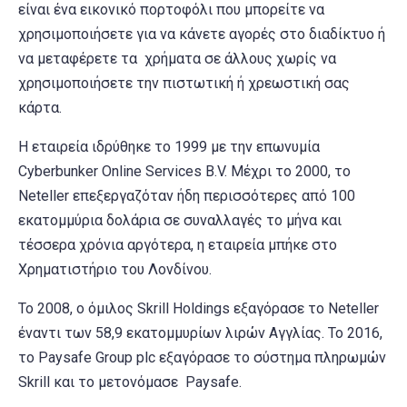
είναι ένα εικονικό πορτοφόλι που μπορείτε να
χρησιμοποιήσετε για να κάνετε αγορές στο διαδίκτυο ή
να μεταφέρετε τα χρήματα σε άλλους χωρίς να
χρησιμοποιήσετε την πιστωτική ή χρεωστική σας
κάρτα.
Η εταιρεία ιδρύθηκε το 1999 με την επωνυμία
Cyberbunker Online Services B.V. Μέχρι το 2000, το
Neteller επεξεργαζόταν ήδη περισσότερες από 100
εκατομμύρια δολάρια σε συναλλαγές το μήνα και
τέσσερα χρόνια αργότερα, η εταιρεία μπήκε στο
Χρηματιστήριο του Λονδίνου.
Το 2008, ο όμιλος Skrill Holdings εξαγόρασε το Neteller
έναντι των 58,9 εκατομμυρίων λιρών Αγγλίας. Το 2016,
το Paysafe Group plc εξαγόρασε το σύστημα πληρωμών
Skrill και το μετονόμασε Paysafe.