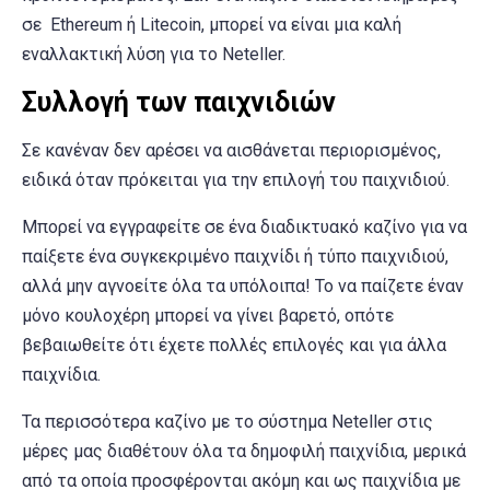
σε Ethereum ή Litecoin, μπορεί να είναι μια καλή
εναλλακτική λύση για το Neteller.
Συλλογή των παιχνιδιών
Σε κανέναν δεν αρέσει να αισθάνεται περιορισμένος,
ειδικά όταν πρόκειται για την επιλογή του παιχνιδιού.
Μπορεί να εγγραφείτε σε ένα διαδικτυακό καζίνο για να
παίξετε ένα συγκεκριμένο παιχνίδι ή τύπο παιχνιδιού,
αλλά μην αγνοείτε όλα τα υπόλοιπα! Το να παίζετε έναν
μόνο κουλοχέρη μπορεί να γίνει βαρετό, οπότε
βεβαιωθείτε ότι έχετε πολλές επιλογές και για άλλα
παιχνίδια.
Τα περισσότερα καζίνο με το σύστημα Neteller στις
μέρες μας διαθέτουν όλα τα δημοφιλή παιχνίδια, μερικά
από τα οποία προσφέρονται ακόμη και ως παιχνίδια με