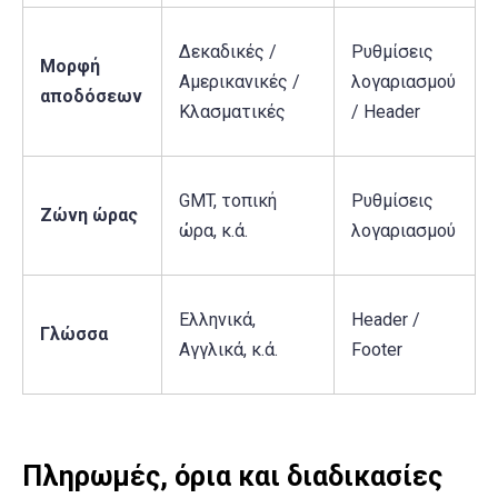
Δεκαδικές /
Ρυθμίσεις
Μορφή
Αμερικανικές /
λογαριασμού
αποδόσεων
Κλασματικές
/ Header
GMT, τοπική
Ρυθμίσεις
Ζώνη ώρας
ώρα, κ.ά.
λογαριασμού
Ελληνικά,
Header /
Γλώσσα
Αγγλικά, κ.ά.
Footer
Πληρωμές, όρια και διαδικασίες