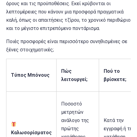
όρους και τις προϋποθέσεις. Εκεί κρύβονται οι
λεπτομέρειες που κάνουν μια προσφορά πραγματικά
καλή, όπως οι απαιτήσεις τζίρου, το χρονικό περιθώριο
και το μέγιστο επιτρεπόμενο ποντάρισμα.
Ποιές προσφορές είναι περισσότερο συνηθισμένες σε
ξένες στοιχηματικές;
Πώς
Πού το
Τύπος Μπόνους
λειτουργεί;
βρίσκετε;
Ποσοστό
μετρητών
ανάλογο της
Κατά την
πρώτης
εγγραφή ή την 
Καλωσορίσματος
κατάθεσης
κατάθεση.