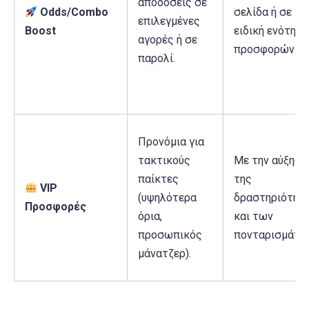
αποδόσεις σε
Odds/Combo
σελίδα ή σε
επιλεγμένες
Boost
ειδική ενότητα
αγορές ή σε
προσφορών.
παρολί.
Προνόμια για
τακτικούς
Με την αύξηση
παίκτες
της
VIP
(υψηλότερα
δραστηριότητ
Προσφορές
όρια,
και των
προσωπικός
πονταρισμάτω
μάνατζερ).