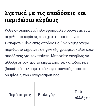
Σχετικά με τις αποδόσεις και
περιθώριο κέρδους
Κάθε στοιχηματική πλατφόρμα λειτουργεί με ένα
περιθώριο κέρδους (margin), το οποίο είναι
ενσωματωμένο στις αποδόσεις. Ένα χαμηλότερο
περιθώριο σημαίνει, σε γενικές γραμμές, καλύτερες
αποδόσεις για τον παίκτη. Μπορείτε συνήθως να
αλλάξετε τον τρόπο εμφάνισης των αποδόσεων
(δεκαδικές, κλασματικές, αμερικανικές) από τις
ρυθμίσεις του λογαριασμού σας.
Πού
Παράμετρος
Επιλογές
αλλάζει;