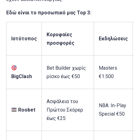
Εδώ είναι το προσωπικό μας Top 3:
Κορυφαίες
Ιστότοπος
Εκδηλώσεις
προσφορές
Bet Builder χωρίς
Masters
BigClash
ρίσκο έως €50
€1.500
Ασφάλεια του
NBA: In-Play
Roobet
Πρώτου Σκόρερ
Special €50
γ
έως €25