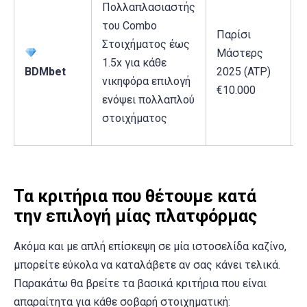
Πολλαπλασιαστής
του Combo
Παρίσι
Στοιχήματος έως
Μάστερς
1.5x για κάθε
€
BDMbet
2025 (ATP)
νικηφόρα επιλογή
€10.000
ενόψει πολλαπλού
στοιχήματος
Τα κριτήρια που θέτουμε κατά
την επιλογή μίας πλατφόρμας
Ακόμα και με απλή επίσκεψη σε μία ιστοσελίδα καζίνο,
μπορείτε εύκολα να καταλάβετε αν σας κάνει τελικά.
Παρακάτω θα βρείτε τα βασικά κριτήρια που είναι
απαραίτητα για κάθε σοβαρή στοιχηματική: