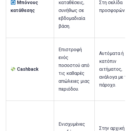
Μπόνους
καταθέσεις,
Στη σελίδα
κατάθεσης
συνήθως σε
προσφορών.
εβδομαδιαία
βάση.
Επιστροφή
Αυτόματα ή
ενός
κατόπιν
ποσοστού από
Cashback
αιτήματος,
τις καθαρές
ανάλογα με το
απώλειες μιας
πάροχο.
περιόδου.
Ενισχυμένες
Στην αρχική