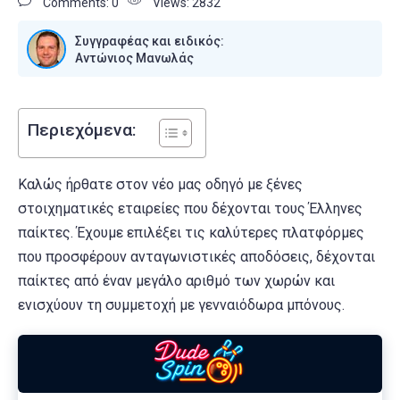
Comments: 0
Views: 2832
Συγγραφέας και ειδικός:
Αντώνιος Μανωλάς
Περιεχόμενα:
Καλώς ήρθατε στον νέο μας οδηγό με ξένες
στοιχηματικές εταιρείες που δέχονται τους Έλληνες
παίκτες. Έχουμε επιλέξει τις καλύτερες πλατφόρμες
που προσφέρουν ανταγωνιστικές αποδόσεις, δέχονται
παίκτες από έναν μεγάλο αριθμό των χωρών και
ενισχύουν τη συμμετοχή με γενναιόδωρα μπόνους.