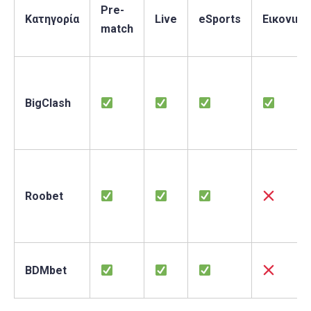
Pre-
Κατηγορία
Live
eSports
Εικονικά
match
BigClash
Roobet
BDMbet