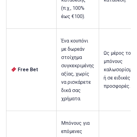
(π.χ., 100%
έως €100).
Ένα κουπόνι
με δωρεάν
Ως μέρος του
στοίχημα
μπόνους
συγκεκριμένης
Free Bet
καλωσορίσμα
αξίας, χωρίς
ή σε ειδικές
να ρισκάρετε
προσφορές.
δικά σας
χρήματα.
Μπόνους για
επόμενες