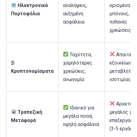
Ηλεκτρονικά
αναλήψεις,
ορισμένα
Πορτοφόλια
αυξημένη
μπόνους,
ασφάλεια
πιθανές
χρεώσεις.
Ταχύτητα,
Απαιτεί
₿
χαμηλότερες
εξοικείωση,
Κρυπτονομίσματα
χρεώσεις,
μεταβλητότ
ανωνυμία
ισοτιμίας.
Αρκετά
Ιδανικό για
Τραπεζική
μεγάλος χρ
μεγάλα ποσά,
Μεταφορά
επεξεργασί
υψηλή ασφάλεια
(3-5 εργάσιμ