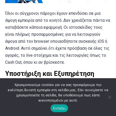
Όλοι οι σύγχρονοι πάροχοι έχουν επενδύσει σε μια
άψογη εμπειρία από το κινητό. Δεν χρειάζεται πάντα να
κατεβάσετε κάποια εφαρμογή. Οι ιστοσελίδες τους
είναι πλήρως προσαρμοσμένες για να λειτουργούν
άψογα από τον browser οποιασδήποτε συσκευής iOS ή
Android. Αυτό σημαίνει ότι έχετε πρόσβαση σε όλες τις
αγορές, το live στοίχημα και τις λειτουργίες όπως το
Cash Out, όπου κι αν βρίσκεστε.
Υποστήριξη και Εξυπηρέτηση
Η καλή υποστήριξη είναι απαραίτητη. Οι πλατφόρμες
Χρησιμοποιούμε cookies για να σας προσφέρουμε την
καλύτερη δυνατή εμπειρία στη σελίδα μας. Εάν συνεχίσετε να
που προτείνουμε προσφέρουν επαγγελματική
χρησιμοποιείτε τη σελίδα, θα υποθέσουμε πως είστε
εξυπηρέτηση, συχνά διαθέσιμη 24/7.
ικανοποιημένοι με αυτό.
Εντάξει