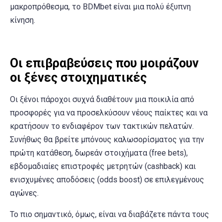
μακροπρόθεσμα, το BDMbet είναι μια πολύ έξυπνη
κίνηση.
Οι επιβραβεύσεις που μοιράζουν
οι ξένες στοιχηματικές
Οι ξένοι πάροχοι συχνά διαθέτουν μια ποικιλία από
προσφορές για να προσελκύσουν νέους παίκτες και να
κρατήσουν το ενδιαφέρον των τακτικών πελατών.
Συνήθως θα βρείτε μπόνους καλωσορίσματος για την
πρώτη κατάθεση, δωρεάν στοιχήματα (free bets),
εβδομαδιαίες επιστροφές μετρητών (cashback) και
ενισχυμένες αποδόσεις (odds boost) σε επιλεγμένους
αγώνες.
Το πιο σημαντικό, όμως, είναι να διαβάζετε πάντα τους