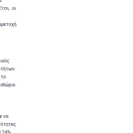
α
Έτσι, οι
μμετοχή.
λιούς
οτήτων.
 το
ριθώριο
ε να
νότητες.
1,24%.