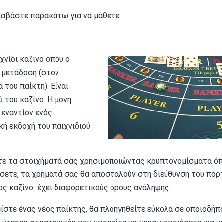
 Διαβάστε παρακάτω για να μάθετε.
ιχνίδι καζίνο όπου ο
 μετάδοση (στον
 του παίκτη). Είναι
ύ του καζίνο. Η μόνη
 εναντίον ενός
κή εκδοχή του παιχνιδιού
ετε τα στοιχήματά σας χρησιμοποιώντας κρυπτονομίσματα ό
ερδίσετε, τα χρήματά σας θα αποσταλούν στη διεύθυνση του πο
ος καζίνο έχει διαφορετικούς όρους ανάληψης.
ν είστε ένας νέος παίκτης, θα πλοηγηθείτε εύκολα σε οποιοδήπ