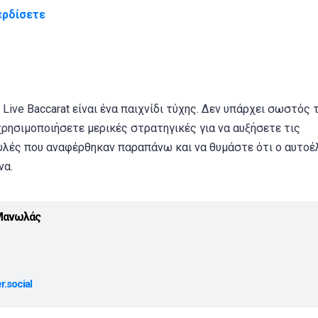
ερδίσετε
 Live Baccarat είναι ένα παιχνίδι τύχης. Δεν υπάρχει σωστός
 χρησιμοποιήσετε μερικές στρατηγικές για να αυξήσετε τις
ουλές που αναφέρθηκαν παραπάνω και να θυμάστε ότι ο αυτο
να.
 Μανωλάς
.social