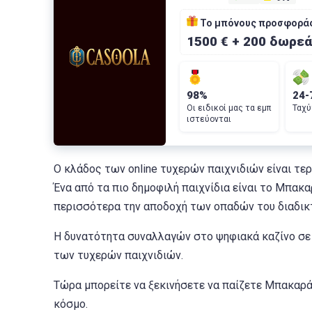
Το μπόνους προσφοράς
1500 € + 200 δωρε
98%
24-
Οι ειδικοί μας τα εμπ
Ταχύ
ιστεύονται
Ο κλάδος των online τυχερών παιχνιδιών είναι τε
Ένα από τα πιο δημοφιλή παιχνίδια είναι το Μπακα
περισσότερα την αποδοχή των οπαδών του διαδικ
Η δυνατότητα συναλλαγών στο ψηφιακά καζίνο σε
των τυχερών παιχνιδιών.
Τώρα μπορείτε να ξεκινήσετε να παίζετε Μπακαρά με
κόσμο.