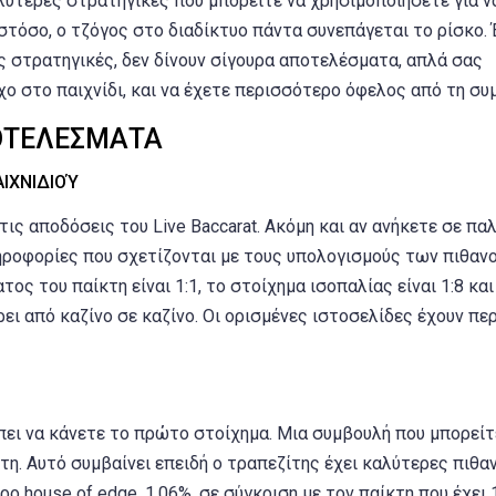
αλύτερες στρατηγικές που μπορείτε να χρησιμοποιήσετε για ν
στόσο, ο τζόγος στο διαδίκτυο πάντα συνεπάγεται το ρίσκο. 
ις στρατηγικές, δεν δίνουν σίγουρα αποτελέσματα, απλά σας
ο στο παιχνίδι, και να έχετε περισσότερο όφελος από τη συ
ΟΤΕΛΕΣΜΑΤΑ
ΑΙΧΝΙΔΙΟΎ
τις αποδόσεις του Live Baccarat. Ακόμη και αν ανήκετε σε πα
ληροφορίες που σχετίζονται με τους υπολογισμούς των πιθαν
ς του παίκτη είναι 1:1, το στοίχημα ισοπαλίας είναι 1:8 και
ει από καζίνο σε καζίνο. Οι ορισμένες ιστοσελίδες έχουν πε
έπει να κάνετε το πρώτο στοίχημα. Μια συμβουλή που μπορείτ
τη. Αυτό συμβαίνει επειδή ο τραπεζίτης έχει καλύτερες πιθα
ο house of edge, 1,06%, σε σύγκριση με τον παίκτη που έχει 