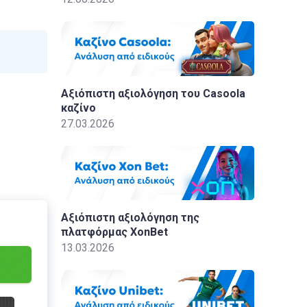
Αξιόπιστη αξιολόγηση του Casoola
καζίνο
27.03.2026
Αξιόπιστη αξιολόγηση της
πλατφόρμας XonBet
13.03.2026