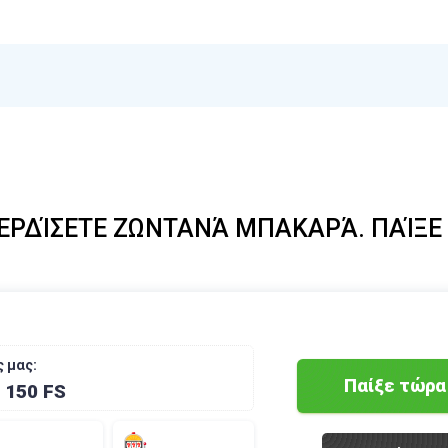
ΚΕΡΔΊΣΕΤΕ ΖΩΝΤΑΝΆ ΜΠΑΚΑΡΆ. ΠΑΊΞΕ
 μας:
Παίξε τώρα
+ 150 FS