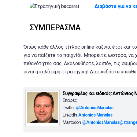
Διαβάστε για να κ
ΣΥΜΠΕΡΑΣΜΑ
Όπως κάθε άλλος τίτλος online καζίνο, έτσι και το
για να παίξετε το παιχνίδι. Μπορείτε, ωστόσο, να
πιθανότητές σας. Ακολουθήστε, λοιπόν, τις συμβ
είναι η καλύτερη στρατηγική! Διασκεδάστε υπεύθυ
Συγγραφέας και ειδικός: Αντώνιος
Επαφές:
Twitter:
@AntoniosManolas
LinkedIn:
Antonios Manolas
Mastodon:
@
AntoniosManolas@stranger