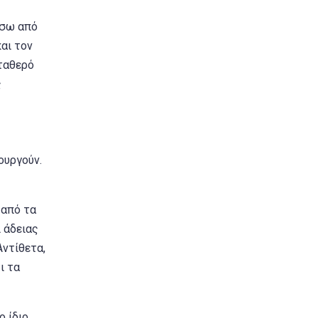
ίσω από
αι τον
σταθερό
ς
ουργούν.
 από τα
 άδειας
Αντίθετα,
ι τα
ο ίδιο