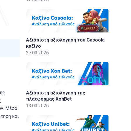
Αξιόπιστη αξιολόγηση του Casoola
καζίνο
27.03.2026
της
Αξιόπιστη αξιολόγηση της
πλατφόρμας XonBet
ς
13.03.2026
ών. Μέσα
ήτηση και