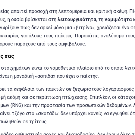
ρείας απαιτεί προσοχή στη λεπτομέρεια και κριτική σκέψη. Π
υς, η ουσία βρίσκεται στη
λειτουργικότητα
, τη
νομιμότητα
κ
γνωρίζουν πως δεν αρκεί μόνο μια «βιτρίνα», χρειάζεται ένα 
 ευκαιρίες για όλους τους παίκτες. Παρακάτω, αναλύουμε του
βαρούς παρόχους από τους αμφίβολους.
άς σας
ς στοιχημάτων είναι το νομοθετικό πλαίσιο υπό το οποίο λειτ
ίναι η μοναδική «ασπίδα» που έχει ο παίκτης.
ηρεί τα κεφάλαια των παικτών σε ξεχωριστούς λογαριασμούς
μή ακόμη και σε περίπτωση πτώχευσης. Επιπλέον, οι κάτοχοι
ίθμων (RNG) και την προστασία των προσωπικών δεδομένων. 
ίνει τζόγο στο «σκοτάδι»: δεν υπάρχει κανείς να εγγυηθεί ότ
 πωληθούν σε τρίτους.
άδες ρυθμιστικές αρχές και δικαιοδοσίες. Δεν έχουν όλες τ