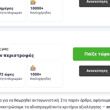
Ανασκόπηση
 ημέρες
10000+
τητα πληρωμών
Κουλοχέρηδες
 μας:
Παίξε τώρα
άν περιστροφές
Ανασκόπηση
72 ώρες
1000+
τητα πληρωμών
Κουλοχέρηδες
ια για να θεωρηθεί ανταγωνιστική. Στο παρόν άρθρο, αφήνουμ
Συγκεντρώσαμε τα αδιαπραγμάτευτα κριτήρια αξιολόγησης —
α