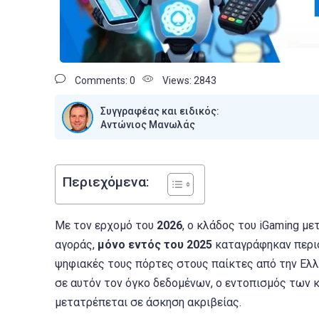
Comments: 0
Views: 2843
Συγγραφέας και ειδικός:
Αντώνιος Μανωλάς
Περιεχόμενα:
Με τον ερχομό του
2026
, ο κλάδος του iGaming μ
αγοράς,
μόνο εντός του 2025
καταγράφηκαν περι
ψηφιακές τους πόρτες στους παίκτες από την Ελ
σε αυτόν τον όγκο δεδομένων, ο εντοπισμός των κ
μετατρέπεται σε άσκηση ακριβείας.