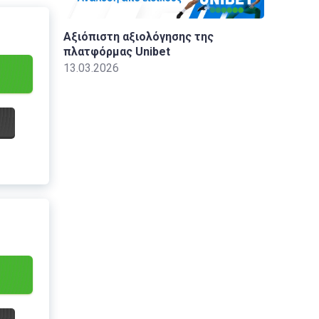
Αξιόπιστη αξιολόγησης της
πλατφόρμας Unibet
13.03.2026