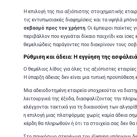
Η επιλογή της πιο αξιόπιστης στοιχηματικής εται
τις εντυπωσιακές διαφημίσεις και τα υψηλά μπόνο
σεβασμό προς τον χρήστη
. Οι έμπειροι παίκτες 
περιβάλλον που εγγυάται δίκαιο παιχνίδι και ίσες
θεμελιώδεις παράγοντες που διακρίνουν τους σο
Ρύθμιση και άδεια: Η εγγύηση της ασφάλει
Ο θεμέλιος λίθος για όλες τις αξιόπιστες εταιρίε
Η ύπαρξη άδειας δεν είναι μια τυπική προϋπόθεση ε
Μια αδειοδοτημένη εταιρεία υποχρεούται να διατ
λειτουργικά της έξοδα, διασφαλίζοντας την πληρω
ελέγχονται τακτικά για τη δικαιοσύνη των αλγορ
η επιλογή μιας πλατφόρμας χωρίς καμία άδεια σημα
κέρδη θα πληρωθούν ή ότι τα στοιχεία σας δεν θα
Στο παγκόσμιο στερέωμα του iGaming υπάρχουν δεκ