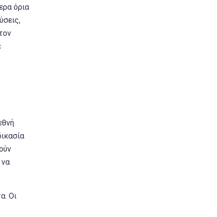
ερα όρια
ύσεις,
τον
ε
εθνή
δικασία
ούν
 να
α. Οι