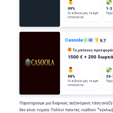
99%
1-3
Οι ειδικοί μας τα εμπ
Ταχύ
ιστεύονται
Casoola
9.7
Το μπόνους προσφοράς
1500 € + 200 δωρε
98%
24-
Οι ειδικοί μας τα εμπ
Ταχύ
ιστεύονται
Παρατηρούμε μια διαρκώς αυξανόμενη τάση αναζήτ
δεν είναι τυχαία. Πολλοί παίκτες νιώθουν “”εγκλω