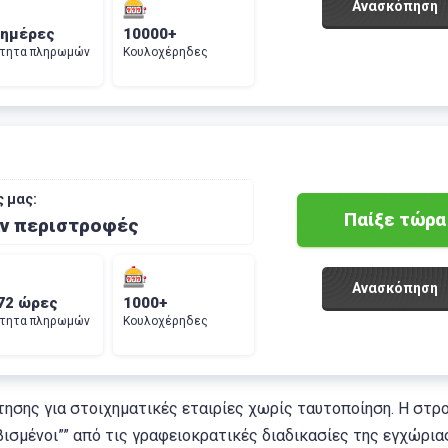
Ανασκόπηση
 ημέρες
10000+
τητα πληρωμών
Κουλοχέρηδες
 μας:
Παίξε τώρα
άν περιστροφές
Ανασκόπηση
72 ώρες
1000+
τητα πληρωμών
Κουλοχέρηδες
ησης για στοιχηματικές εταιρίες χωρίς ταυτοποίηση. Η στρ
βισμένοι”” από τις γραφειοκρατικές διαδικασίες της εγχώρια