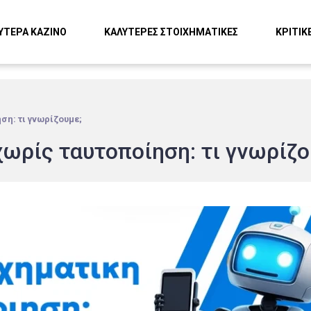
ΥΤΕΡΑ ΚΑΖΙΝΟ
ΚΑΛΎΤΕΡΕΣ ΣΤΟΙΧΗΜΑΤΙΚΈΣ
ΚΡΙΤΙΚ
ση: τι γνωρίζουμε;
χωρίς ταυτοποίηση: τι γνωρίζο