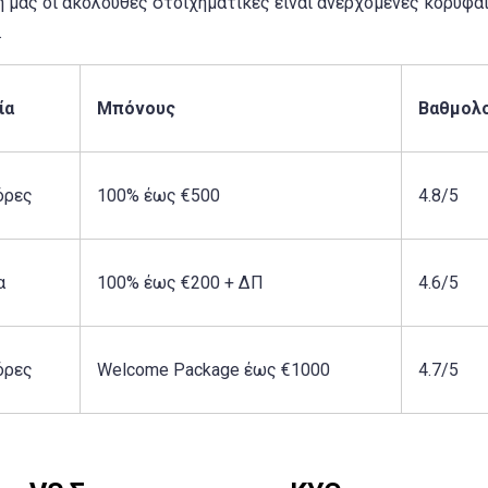
 μας οι ακόλουθες στοιχηματικές είναι ανερχόμενες κορυφα
.
ία
Μπόνους
Βαθμολο
όρες
100% έως €500
4.8/5
α
100% έως €200 + ΔΠ
4.6/5
όρες
Welcome Package έως €1000
4.7/5