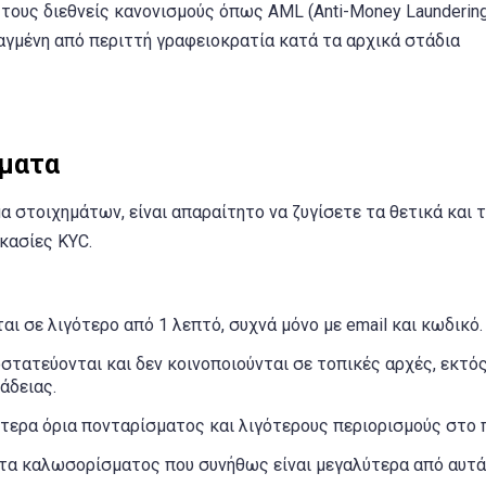
ους διεθνείς κανονισμούς όπως AML (Anti-Money Laundering
λαγμένη από περιττή γραφειοκρατία κατά τα αρχικά στάδια
ήματα
στοιχημάτων, είναι απαραίτητο να ζυγίσετε τα θετικά και 
κασίες KYC.
ι σε λιγότερο από 1 λεπτό, συχνά μόνο με email και κωδικό.
τατεύονται και δεν κοινοποιούνται σε τοπικές αρχές, εκτός
άδειας.
ερα όρια πονταρίσματος και λιγότερους περιορισμούς στο π
τα καλωσορίσματος που συνήθως είναι μεγαλύτερα από αυτά