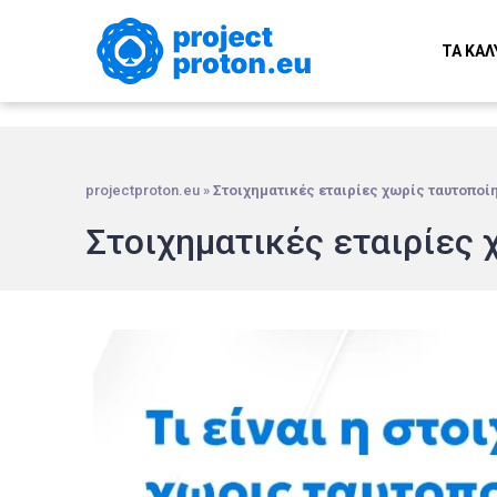
ΤΑ ΚΑΛ
projectproton.eu
»
Στοιχηματικές εταιρίες χωρίς ταυτοποίη
Στοιχηματικές εταιρίες 