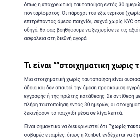
όπως η υποχρεωτική ταυτοποίηση εντός 30 ημερών
πονταρίσματος. Οι πάροχοι του εξωτερικού (χωρίς
επιτρέποντας άμεσο παιχνίδι, συχνά χωρίς KYC στ
οδηγό, θα σας βοηθήσουμε να ξεχωρίσετε τις αξιό
ασφάλεια στη διεθνή αγορά.
Τι είναι “”στοιχηματικη χωρις 
Μια στοιχηματική χωρίς ταυτοποίηση είναι ουσιασ
άδεια και δεν απαιτεί την άμεση προσκόμιση εγγρ
εγγραφής ή της πρώτης κατάθεσης. Σε αντίθεση με
πλήρη ταυτοποίηση εντός 30 ημερών, οι στοιχημα
ξεκινήσουν το παιχνίδι μέσα σε λίγα λεπτά.
Είναι σημαντικό να διευκρινιστεί ότι “”
χωρίς ταυτ
σοβαρές εταιρίες, όπως η Xonbet, ενδέχεται να 