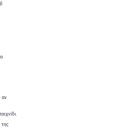
).
τα
 αν
αιχνίδι.
 της