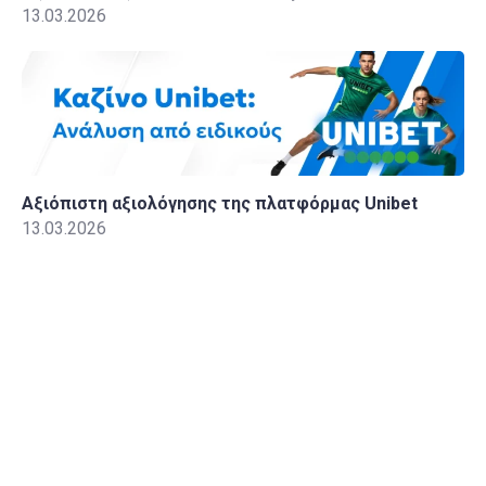
13.03.2026
Αξιόπιστη αξιολόγησης της πλατφόρμας Unibet
13.03.2026