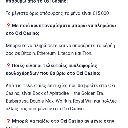
αποσύρω από το Oxi Casino;
Το μέγιστο όριο απόσυρσης το μήνα είναι €15.000.
Με ποιά κρυπτονομίσματα μπορώ να πληρώσω
στο Oxi Casino;
Μπορείτε να πληρώσετε και να αποσύρετε τα κέρδη
σας σε Bitcoin, Ethereum, Litecoin και Tron.
Ποιές είναι οι τελευταίες κυκλοφορίες
κουλοχέρηδων που θα βρω στο Oxi Casino;
Από τις τελευταίες επιτυχίες που θα βρείτε στο Oxi
Casino, είναι Book of Aphrodite – the Golden Era,
Barbarossa Double Max, Wolfkin, Royal Win και πολλές
άλλες σας περιμένουν στο Oxi Casino.
Μπορώ να παίξω στο Oxi Casino αν μένω στην