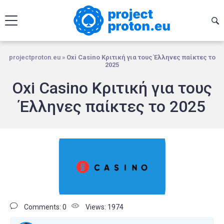
projectproton.eu
»
Oxi Casino Κριτική για τους Έλληνες παίκτες το
2025
Oxi Casino Κριτική για τους
Έλληνες παίκτες το 2025
Comments: 0
Views: 1974