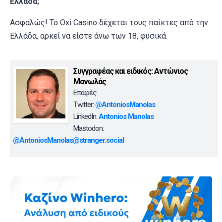
Ελλάδα;
Ασφαλώς! Το Oxi Casino δέχεται τους παίκτες από την
Ελλάδα, αρκεί να είστε άνω των 18, φυσικά.
Συγγραφέας και ειδικός: Αντώνιος
Μανωλάς
Επαφές:
Twitter:
@AntoniosManolas
LinkedIn:
Antonios Manolas
Mastodon:
@
AntoniosManolas@stranger.social