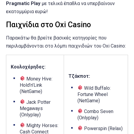
Pragmatic Play
με τελικά έπαθλα να υπερβαίνουν
εκατομμύρια ευρώ!
Παιχνίδια στο Oxi Casino
Παρακάτω θα βρείτε βασικές κατηγορίες που
περιλαμβάνονται στο λόμπι παιχνιδιών του Oxi Casino:
Κουλοχέρηδες:
Τζάκποτ:
Money Hive:
Hold’n’Link
Wild Buffalo:
(NetGame)
Fortune Wheel
(NetGame)
Jack Potter
Megaways
Combo Seven
(Onlyplay)
(Onlyplay)
Mighty Horses:
Powerspin (Relax)
Cash Connect