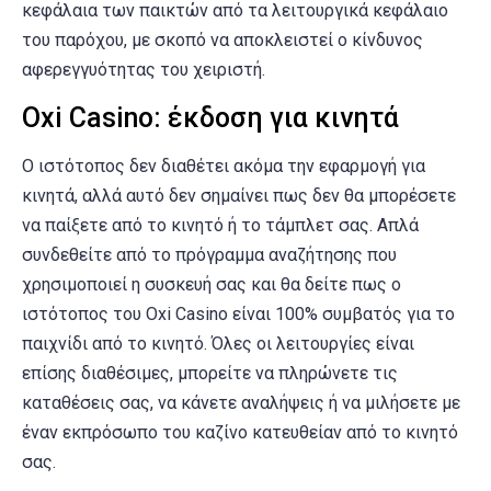
κεφάλαια των παικτών από τα λειτουργικά κεφάλαιο
του παρόχου, με σκοπό να αποκλειστεί ο κίνδυνος
αφερεγγυότητας του χειριστή.
Oxi Casino: έκδοση για κινητά
Ο ιστότοπος δεν διαθέτει ακόμα την εφαρμογή για
κινητά, αλλά αυτό δεν σημαίνει πως δεν θα μπορέσετε
να παίξετε από το κινητό ή το τάμπλετ σας. Απλά
συνδεθείτε από το πρόγραμμα αναζήτησης που
χρησιμοποιεί η συσκευή σας και θα δείτε πως ο
ιστότοπος του Oxi Casino είναι 100% συμβατός για το
παιχνίδι από το κινητό. Όλες οι λειτουργίες είναι
επίσης διαθέσιμες, μπορείτε να πληρώνετε τις
καταθέσεις σας, να κάνετε αναλήψεις ή να μιλήσετε με
έναν εκπρόσωπο του καζίνο κατευθείαν από το κινητό
σας.