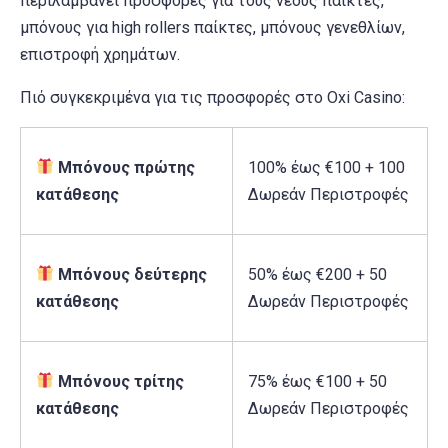
περιλαμβάνει προσφορές για τους νέους παίκτες,
μπόνους για high rollers παίκτες, μπόνους γενεθλίων,
επιστροφή χρημάτων.
Πιό συγκεκριμένα για τις προσφορές στο Oxi Casino:
Μπόνους πρώτης
100% έως €100 + 100
κατάθεσης
Δωρεάν Περιστροφές
Μπόνους δεύτερης
50% έως €200 + 50
κατάθεσης
Δωρεάν Περιστροφές
Μπόνους τρίτης
75% έως €100 + 50
κατάθεσης
Δωρεάν Περιστροφές