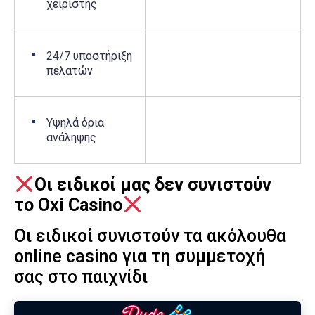
χειριστής
24/7 υποστήριξη
πελατών
Υψηλά όρια
ανάληψης
Οι ειδικοί μας δεν συνιστούν
το Oxi Casino
Οι ειδικοί συνιστούν τα ακόλουθα
online casino για τη συμμετοχή
σας στο παιχνίδι