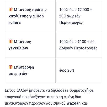
Μπόνους πρώτης
100% έως €2.000 +
κατάθεσης για High
200 Δωρεάν
rollers
Περιστροφές
Μπόνους
100% έως €100 + 50
γενεθλίων
Δωρεάν Περιστροφές
Επιστροφή
έως 20%
μετρητών
Εκτός άλλων μπορείτε να δηλώσετε συμμετοχή σε
τουρνουά που διεξάγονται υπό τη στέγη δύο
μεγαλύτερων παρόχων λογισμικού
Wazdan
και