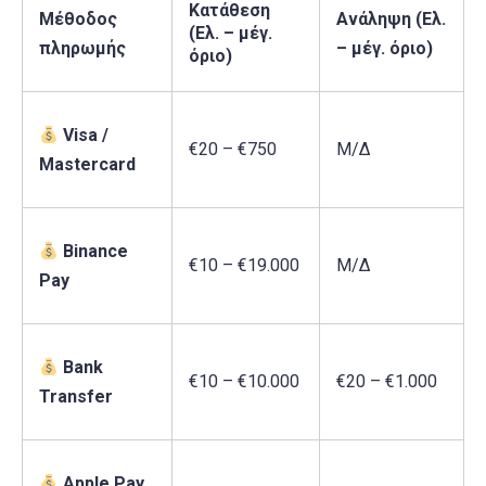
Κατάθεση
Μέθοδος
Ανάληψη (Ελ.
(Ελ. – μέγ.
πληρωμής
– μέγ. όριο)
όριο)
Visa /
€20 – €750
Μ/Δ
Mastercard
Binance
€10 – €19.000
Μ/Δ
Pay
Bank
€10 – €10.000
€20 – €1.000
Transfer
Apple Pay