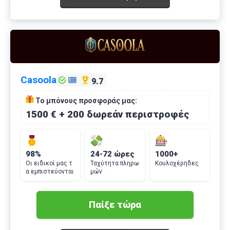
Casoola
9.7
Το μπόνους προσφοράς μας:
1500 € + 200 δωρεάν περιστροφές
98%
24-72 ώρες
1000+
Οι ειδικοί μας τ
Ταχύτητα πληρω
Κουλοχέρηδες
α εμπιστεύονται
μών
Παίξε τώρα