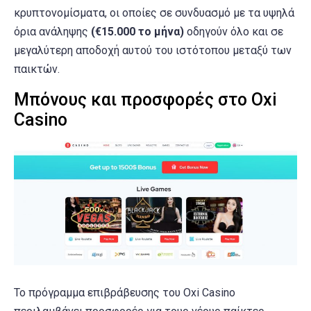
κρυπτονομίσματα, οι οποίες σε συνδυασμό με τα υψηλά
όρια ανάληψης
(€15.000 το μήνα)
οδηγούν όλο και σε
μεγαλύτερη αποδοχή αυτού του ιστότοπου μεταξύ των
παικτών.
Μπόνους και προσφορές στο Oxi
Casino
Το πρόγραμμα επιβράβευσης του Oxi Casino