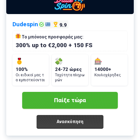
Dudespin
9.9
Το μπόνους προσφοράς μας:
300% up to €2,000 + 150 FS
100%
24-72 ώρες
14000+
Οι ειδικοί μας τ
Ταχύτητα πληρω
Κουλοχέρηδες
α εμπιστεύονται
μών
Παίξε τώρα
Ανασκόπηση