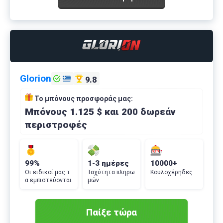
Glorion
9.8
Το μπόνους προσφοράς μας:
Μπόνους 1.125 $ και 200 δωρεάν
περιστροφές
99%
1-3 ημέρες
10000+
Οι ειδικοί μας τ
Ταχύτητα πληρω
Κουλοχέρηδες
α εμπιστεύονται
μών
Παίξε τώρα