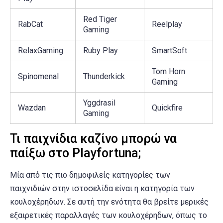
Red Tiger
RabCat
Reelplay
Gaming
RelaxGaming
Ruby Play
SmartSoft
Tom Horn
Spinomenal
Thunderkick
Gaming
Yggdrasil
Wazdan
Quickfire
Gaming
Τι παιχνίδια καζίνο μπορώ να
παίξω στο Playfortuna;
Μία από τις πιο δημοφιλείς κατηγορίες των
παιχνιδιών στην ιστοσελίδα είναι η κατηγορία των
κουλοχέρηδων. Σε αυτή την ενότητα θα βρείτε μερικές
εξαιρετικές παραλλαγές των κουλοχέρηδων, όπως το