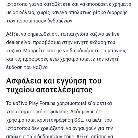
ιστότοπο για να καταθέτετε και να αποσύρετε χρήματα
με ασφάλεια, χωρίς κανένα απολύτως ρίσκο διαρροής
των προσωπικών δεδομένων.
Αξίζει να σημειωθεί ότι τα παιχνίδια καζίνο με live
dealer είναι προσβάσιμα στην κινητή έκδοση του
καζίνο. Μπορείτε επίσης να διεκδικήσετε τα μπόνους
και τις προσφορές ενώ χρησιμοποιείτε την κινητή
έκδοση του καζίνο.
Ασφάλεια και εγγύηση του
τυχαίου αποτελέσματος
Το καζίνο Play Fortuna χρησιμοποιεί εξαιρετικά
χαρακτηριστικά ασφαλείας. Δεδομένου ότι
χρησιμοποιεί κρυπτογράφηση SSL, τα μέλη του
ιστότοπου δεν χρειάζεται να ανησυχούν για την
απώλεια των δεδομένων τους. Αξίζει επίσης να