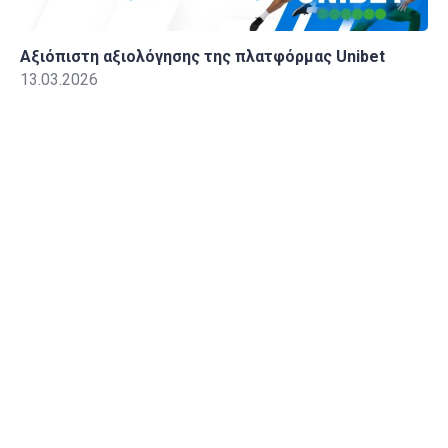
Αξιόπιστη αξιολόγησης της πλατφόρμας Unibet
13.03.2026