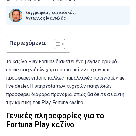
Συγγραφέας και ειδικός:
Αντώνιος Μανωλάς
Περιεχόμενα:
Το καζίνο Play Fortuna διαθέτει ένα μεγάλο αριθμό
online παιχνιδιών χαρτοπαικτικών λεσχών και
προσφέρει επίσης πολλές παραλλαγές παιχνιδιών με
live dealer. Η υπηρεσία των τυχερών παιχνιδιών
προσφέρει διάφορα προνόμια, όπως θα δείτε σε αυτή
την κριτική του Play Fortuna casino.
Γενικές πληροφορίες για το
Fortuna Play καζίνο