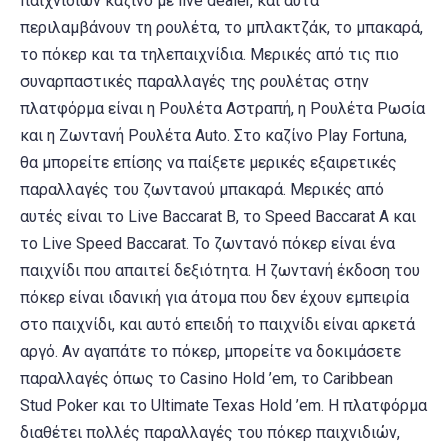
παιχνιδιών καζίνο με live dealer, και αυτά
περιλαμβάνουν τη ρουλέτα, το μπλακτζάκ, το μπακαρά,
το πόκερ και τα τηλεπαιχνίδια. Μερικές από τις πιο
συναρπαστικές παραλλαγές της ρουλέτας στην
πλατφόρμα είναι η Ρουλέτα Αστραπή, η Ρουλέτα Ρωσία
και η Ζωντανή Ρουλέτα Auto. Στο καζίνο Play Fortuna,
θα μπορείτε επίσης να παίξετε μερικές εξαιρετικές
παραλλαγές του ζωντανού μπακαρά. Μερικές από
αυτές είναι το Live Baccarat B, το Speed Baccarat A και
το Live Speed Baccarat. Το ζωντανό πόκερ είναι ένα
παιχνίδι που απαιτεί δεξιότητα. Η ζωντανή έκδοση του
πόκερ είναι ιδανική για άτομα που δεν έχουν εμπειρία
στο παιχνίδι, και αυτό επειδή το παιχνίδι είναι αρκετά
αργό. Αν αγαπάτε το πόκερ, μπορείτε να δοκιμάσετε
παραλλαγές όπως το Casino Hold ’em, το Caribbean
Stud Poker και το Ultimate Texas Hold ’em. Η πλατφόρμα
διαθέτει πολλές παραλλαγές του πόκερ παιχνιδιών,