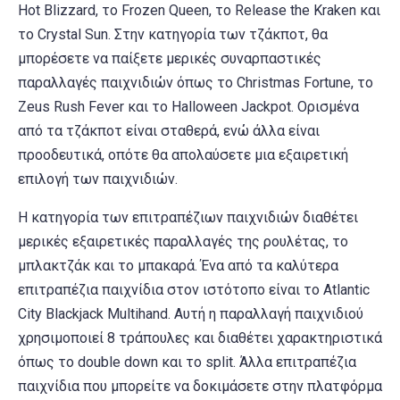
Hot Blizzard, το Frozen Queen, το Release the Kraken και
το Crystal Sun. Στην κατηγορία των τζάκποτ, θα
μπορέσετε να παίξετε μερικές συναρπαστικές
παραλλαγές παιχνιδιών όπως το Christmas Fortune, το
Zeus Rush Fever και το Halloween Jackpot. Ορισμένα
από τα τζάκποτ είναι σταθερά, ενώ άλλα είναι
προοδευτικά, οπότε θα απολαύσετε μια εξαιρετική
επιλογή των παιχνιδιών.
Η κατηγορία των επιτραπέζιων παιχνιδιών διαθέτει
μερικές εξαιρετικές παραλλαγές της ρουλέτας, το
μπλακτζάκ και το μπακαρά. Ένα από τα καλύτερα
επιτραπέζια παιχνίδια στον ιστότοπο είναι το Atlantic
City Blackjack Multihand. Αυτή η παραλλαγή παιχνιδιού
χρησιμοποιεί 8 τράπουλες και διαθέτει χαρακτηριστικά
όπως το double down και το split. Άλλα επιτραπέζια
παιχνίδια που μπορείτε να δοκιμάσετε στην πλατφόρμα