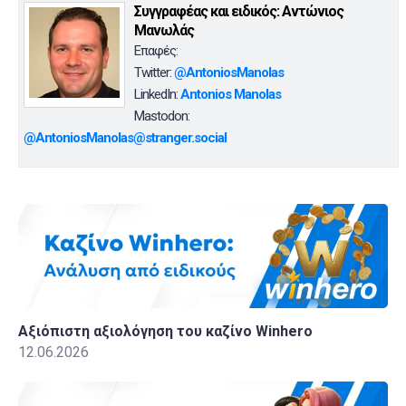
Συγγραφέας και ειδικός: Αντώνιος
Μανωλάς
Επαφές:
Twitter:
@AntoniosManolas
LinkedIn:
Antonios Manolas
Mastodon:
@
AntoniosManolas@stranger.social
Αξιόπιστη αξιoλόγηση του καζίνο Winhero
12.06.2026