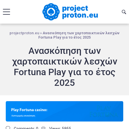
projectproton.eu
»
Ανασκόπηση των χαρτοπαικτικών λεσχών
Fortuna Play για το έτος 2025
Ανασκόπηση των
χαρτοπαικτικών λεσχών
Fortuna Play για το έτος
2025
Comments: 0
Views: 5955