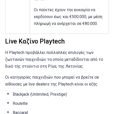
Οι παίκτες έχουν την ευκαιρία να
κερδίσουν έως και €500.000, με μέση
πληρωμή να ανέρχεται σε €80.000.
Live Καζίνο Playtech
Η Playtech προβάλλει πολλαπλές επιλογές των
ζωντανών παιχνιδιών τα οποία μεταδίδονται από το
δικό της στούντιο στη Ρίγα, της Λετονίας.
Οι κατηγορίες παιχνιδιών που μπορεί να βρείτε σε
αίθουσες με live dealers της Playtech είναι οι εξής:
Blackjack (Unlimited, Prestige)
Roulette
Baccarat