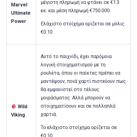
μέγιστη πληρωμή να φτάνει σε €1.3
Marvel
εκ. και μέση πληρωμή €750.000.
Ultimate
Power
Ελάχιστο στοίχημα ορίζεται σε μόλις
€0.10
Αυτό το παιχνίδι, έχει παρόμοια
λογική στοιχηματισμού με τη
ρουλέτα, όπου οι παίκτες πρέπει να
μαντέψουν, ποιά χαρτί πιστεύουν πως
θα εμφανιστεί στο τέλους
μοιράσματος. Αλλά μπορούν να
στοιχηματίσουν και σε πολλαπλά
Wild
χαρτιά.
Viking
Το ελάχιστο στοίχημα ορίζεται σε
€0.10.