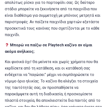
απολύτως ρίσκο για το πορτοφόλι σας. Ως δεύτερο
στάδιο μπορείτε να ξεκινήσετε από τα παιχνίδια που
είναι διαθέσιμα για συμμετοχή με μπόνους μετρητά και
περιστροφές. Αν παίζετε παιχνίδια χαρτιών εξετάστε
προσεκτικά τους κανόνες που σχετίζονται με το κάθε
παιχνίδι.
Μπορώ να παίξω σε Playtech καζίνο αν είμαι
ακόμα ανήλικος;
Και φυσικά όχι! Θα μείνετε και χωρίς χρήματα που θα
κερδίσετε από τη κατάθεση, και οι κατάθεσή σας
ενδέχεται να “παγώσει” μέχρι να συμπληρώσετε το
νόμιμο όριο ηλικίας. Το καζίνο θα ελέγξει τα στοιχεία
της ταυτότητάς σας, αν προσπαθήσετε να
παρακάμψετε αυτή τη διαδικασία, ή προσκομίσετε
πλαστά στοιχεία, θα αποκλειστείτε δια παντός από το
καζίνο, και δεν θα λάβετε πίσω, όσα χρήματα έχετε στο