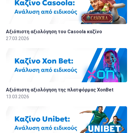
Αξιόπιστη αξιολόγηση του Casoola καζίνο
27.03.2026
Αξιόπιστη αξιολόγηση της πλατφόρμας XonBet
13.03.2026