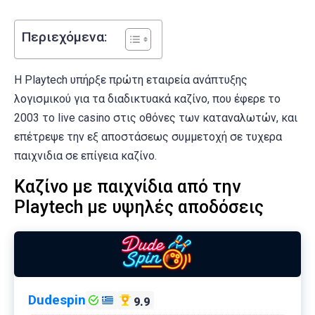
Περιεχόμενα:
Η Playtech υπήρξε πρώτη εταιρεία ανάπτυξης
λογισμικού για τα διαδικτυακά καζίνο, που έφερε το
2003 το live casino στις οθόνες των καταναλωτών, και
επέτρεψε την εξ αποστάσεως συμμετοχή σε τυχερα
παιχνιδια σε επίγεια καζίνο.
Καζίνο με παιχνίδια από την
Playtech με υψηλές αποδόσεις
Dudespin
9.9