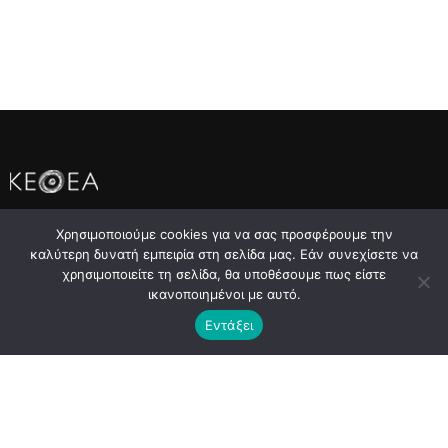
Χρησιμοποιούμε cookies για να σας προσφέρουμε την
καλύτερη δυνατή εμπειρία στη σελίδα μας. Εάν συνεχίσετε να
χρησιμοποιείτε τη σελίδα, θα υποθέσουμε πως είστε
ικανοποιημένοι με αυτό.
Εντάξει
Σχετικά με τον ιστότοπο
Απορρήτου
Επικοινωνία