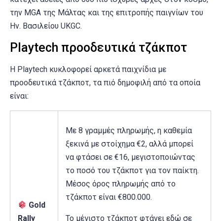
την MGA της Μάλτας και της επιτροπής παιγνίων του
Ην. Βασιλείου UKGC.
Playtech προοδευτικά τζάκποτ
H Playtech κυκλοφορεί αρκετά παιχνίδια με
προοδευτικά τζάκποτ, τα πιό δημοφιλή από τα οποία
είναι:
Με 8 γραμμές πληρωμής, η καθεμία
ξεκινά με στοίχημα €2, αλλά μπορεί
να φτάσει σε €16, μεγιστοποιώντας
το ποσό του τζάκποτ για τον παίκτη.
Μέσος όρος πληρωμής από το
τζάκποτ είναι €800.000.
Gold
Rally
Το μέγιστο τζάκποτ φτάνει εδώ σε