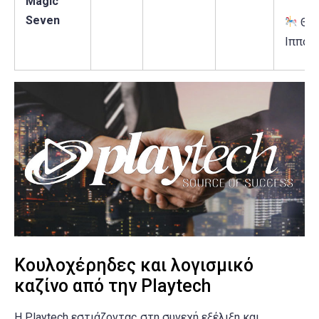
Magic
Seven
Θέμ
Ιπποδ
Κουλοχέρηδες και λογισμικό
καζίνο από την Playtech
Η Playtech εστιάζοντας στη συνεχή εξέλιξη και