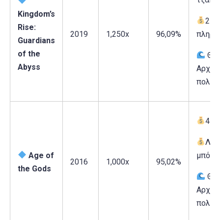
Kingdom’s
25 
Rise:
2019
1,250x
96,09%
πληρω
Guardians
of the
Θέμ
Abyss
Αρχαίο
πολιτι
4 Τ
Λει
Age of
μπόνο
2016
1,000x
95,02%
the Gods
Θέμ
Αρχαίο
πολιτι