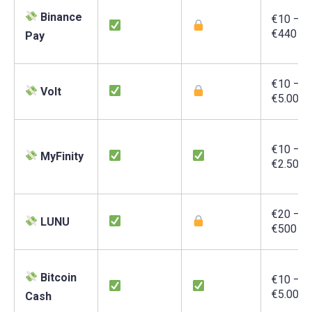
Binance
€10 –
€440
Pay
€10 –
Volt
€5.000
€10 –
MyFinity
€2.500
€20 –
LUNU
€500
Bitcoin
€10 –
€5.000
Cash