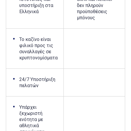
υποστήριξη στα
δεν πληρούν
Ελληνικά
προϋποθέσεις
μπόνους
Το καζίνο είναι
φιλικό προς τις
συναλλαγές σε
κρυπτονομίσματα
24/7 Υποστήριξη
πελατών
Υπάρχει
ξεχωριστή
ενότητα με
αθλητικά