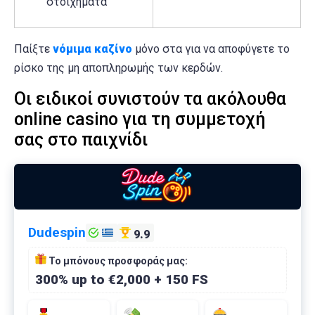
στοιχήματα
Παίξτε
νόμιμα καζίνο
μόνο στα για να αποφύγετε το
ρίσκο της μη αποπληρωμής των κερδών.
Οι ειδικοί συνιστούν τα ακόλουθα
online casino για τη συμμετοχή
σας στο παιχνίδι
Dudespin
9.9
Το μπόνους προσφοράς μας:
300% up to €2,000 + 150 FS