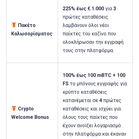
225% έως €.1.000
για
3
πρώτες καταθέσεις
Πακέτο
λαμβάνουν όλοι νέοι
Καλωσορίσματος
παίκτες του καζίνο που
ολοκλήρωσαν την εγγραφή
τους στην πλατφόρμα.
100% έως 100 mBTC + 100
FS
το μπόνους εγγραφής για
κρύπτο καταθέσεις
κατανέμεται σε
4
πρώτες
Crypto
καταθέσεις και ισχύει για
Welcome Bonus
όλους τους παίκτες που
έχουν ανοίξει λογαριασμό
στην πλατφόρμα και έκαναν