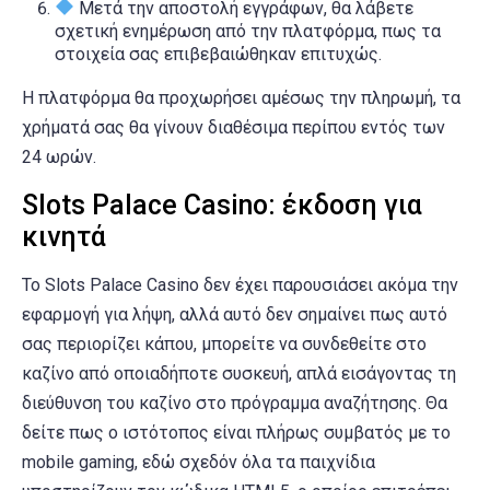
Μετά την αποστολή εγγράφων, θα λάβετε
σχετική ενημέρωση από την πλατφόρμα, πως τα
στοιχεία σας επιβεβαιώθηκαν επιτυχώς.
Η πλατφόρμα θα προχωρήσει αμέσως την πληρωμή, τα
χρήματά σας θα γίνουν διαθέσιμα περίπου εντός των
24 ωρών.
Slots Palace Casino: έκδοση για
κινητά
To Slots Palace Casino δεν έχει παρουσιάσει ακόμα την
εφαρμογή για λήψη, αλλά αυτό δεν σημαίνει πως αυτό
σας περιορίζει κάπου, μπορείτε να συνδεθείτε στο
καζίνο από οποιαδήποτε συσκευή, απλά εισάγοντας τη
διεύθυνση του καζίνο στο πρόγραμμα αναζήτησης. Θα
δείτε πως ο ιστότοπος είναι πλήρως συμβατός με το
mobile gaming, εδώ σχεδόν όλα τα παιχνίδια