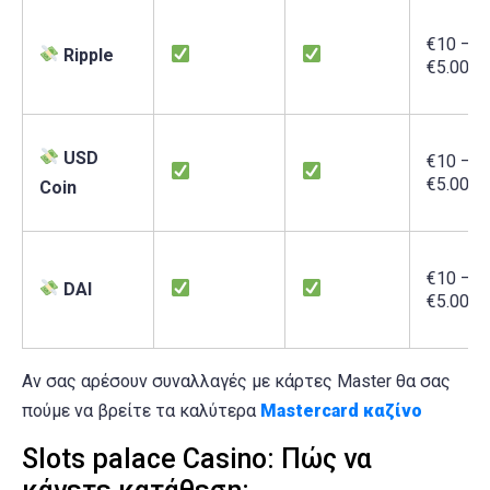
€10 –
Ripple
€5.000
USD
€10 –
€5.000
Coin
€10 –
DAI
€5.000
Αν σας αρέσουν συναλλαγές με κάρτες Master θα σας
πούμε να βρείτε τα καλύτερα
Mastercard καζίνο
Slots palace Casino: Πώς να