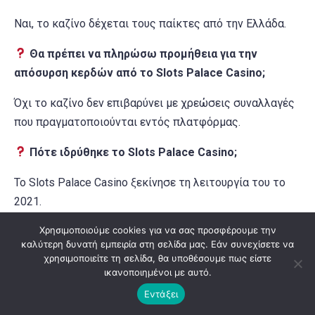
Ναι, το καζίνο δέχεται τους παίκτες από την Ελλάδα.
Θα πρέπει να πληρώσω προμήθεια για την
απόσυρση κερδών από το Slots Palace Casino;
Όχι το καζίνο δεν επιβαρύνει με χρεώσεις συναλλαγές
που πραγματοποιούνται εντός πλατφόρμας.
Πότε ιδρύθηκε το Slots Palace Casino;
Το Slots Palace Casino ξεκίνησε τη λειτουργία του το
2021.
Χρησιμοποιούμε cookies για να σας προσφέρουμε την
καλύτερη δυνατή εμπειρία στη σελίδα μας. Εάν συνεχίσετε να
Συγγραφέας και ειδικός: Αντώνιος
χρησιμοποιείτε τη σελίδα, θα υποθέσουμε πως είστε
Μανωλάς
ικανοποιημένοι με αυτό.
Επαφές:
Εντάξει
Twitter:
@AntoniosManolas