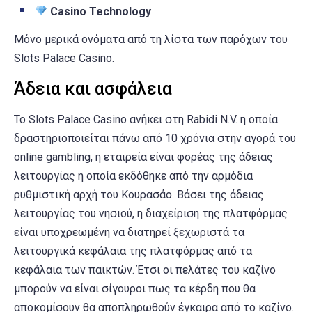
Casino Technology
Μόνο μερικά ονόματα από τη λίστα των παρόχων του
Slots Palace Casino.
Άδεια και ασφάλεια
Το Slots Palace Casino ανήκει στη Rabidi N.V. η οποία
δραστηριοποιείται πάνω από 10 χρόνια στην αγορά του
online gambling, η εταιρεία είναι φορέας της άδειας
λειτουργίας η οποία εκδόθηκε από την αρμόδια
ρυθμιστική αρχή του Κουρασάο. Βάσει της άδειας
λειτουργίας του νησιού, η διαχείριση της πλατφόρμας
είναι υποχρεωμένη να διατηρεί ξεχωριστά τα
λειτουργικά κεφάλαια της πλατφόρμας από τα
κεφάλαια των παικτών. Έτσι οι πελάτες του καζίνο
μπορούν να είναι σίγουροι πως τα κέρδη που θα
αποκομίσουν θα αποπληρωθούν έγκαιρα από το καζίνο.