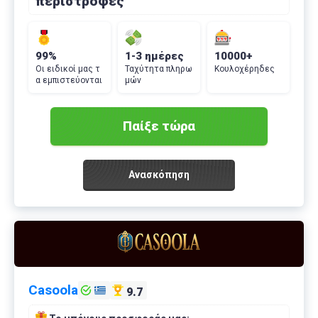
περιστροφές
99%
1-3 ημέρες
10000+
Οι ειδικοί μας τ
Ταχύτητα πληρω
Κουλοχέρηδες
α εμπιστεύονται
μών
Παίξε τώρα
Ανασκόπηση
Casoola
9.7