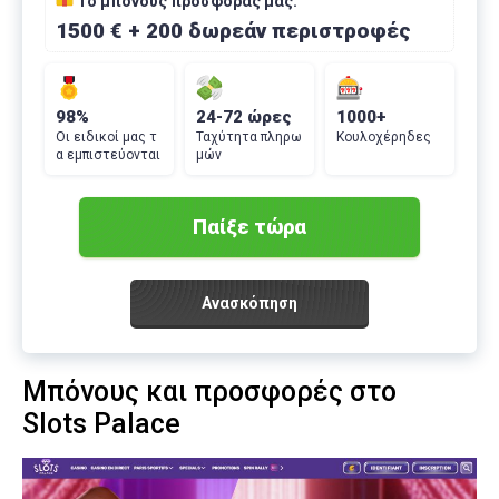
Το μπόνους προσφοράς μας:
1500 € + 200 δωρεάν περιστροφές
98%
24-72 ώρες
1000+
Οι ειδικοί μας τ
Ταχύτητα πληρω
Κουλοχέρηδες
α εμπιστεύονται
μών
Παίξε τώρα
Ανασκόπηση
Μπόνους και προσφορές στο
Slots Palace