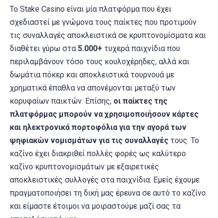
Το Stake Casino είναι μία πλατφόρμα που έχει
σχεδιαστεί με γνώμονα τους παίκτες που προτιμούν
τις συναλλαγές αποκλειστικά σε κρυπτονομίσματα και
διαθέτει γύρω στα
5.000+
τυχερά παιχνίδια που
περιλαμβάνουν τόσο τους κουλοχέρηδες, αλλά και
δωμάτια πόκερ και αποκλειστικά τουρνουά με
χρηματικά έπαθλα να απονέμονται μεταξύ των
κορυφαίων παικτών. Επίσης,
οι παίκτες της
πλατφόρμας μπορούν να χρησιμοποιήσουν κάρτες
και ηλεκτρονικά πορτοφόλια για την αγορά των
ψηφιακών νομισμάτων για τις συναλλαγές
τους. Το
καζίνο έχει διακριθεί πολλές φορές ως καλύτερο
καζίνο κρυπτονομισμάτων με εξαιρετικές
αποκλειστικές συλλογές στα παιχνίδια. Εμείς έχουμε
πραγματοποιήσει τη δική μας έρευνα σε αυτό το καζίνο
και είμαστε έτοιμοι να μοιραστούμε μαζί σας τα