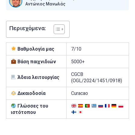
Αντώνιος Μανωλάς
Περιεχόμενα:
Βαθμολογία μας
7/10
Βάση παιχνιδιών
5000+
CGCB
Άδεια λειτουργίας
(OGL/2024/1451/0918)
Δικαιοδοσία
Curacao
Γλώσσες του
ιστότοπου