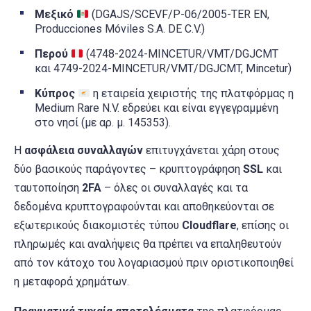
Μεξικό
(DGAJS/SCEVF/P-06/2005-TER EN,
Producciones Móviles S.A. DE C.V.)
Περού
(4748-2024-MINCETUR/VMT/DGJCMT
και 4749-2024-MINCETUR/VMT/DGJCMT, Mincetur)
Κύπρος
η εταιρεία χειριστής της πλατφόρμας η
Medium Rare N.V. εδρεύει και είναι εγγεγραμμένη
στο νησί (με αρ. μ. 145353).
Η
ασφάλεια συναλλαγών
επιτυγχάνεται χάρη στους
δύο βασικούς παράγοντες – κρυπτογράφηση
SSL
και
ταυτοποίηση
2FA
– όλες οι συναλλαγές και τα
δεδομένα κρυπτογραφούνται και αποθηκεύονται σε
εξωτερικούς διακομιστές τύπου
Cloudflare
, επίσης οι
πληρωμές και αναλήψεις θα πρέπει να επαληθευτούν
από τον κάτοχο του λογαριασμού πριν οριστικοποιηθεί
η μεταφορά χρημάτων.