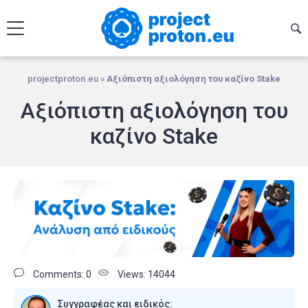
projectproton.eu
»
Αξιόπιστη αξιολόγηση του καζίνο Stake
Αξιόπιστη αξιολόγηση του
καζίνο Stake
Comments: 0
Views: 14044
Συγγραφέας και ειδικός: