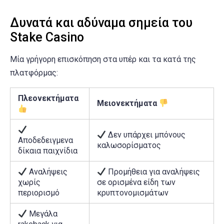
Δυνατά και αδύναμα σημεία του
Stake Casino
Μία γρήγορη επισκόπηση στα υπέρ και τα κατά της
πλατφόρμας:
Πλεονεκτήματα
Μειονεκτήματα
Δεν υπάρχει μπόνους
Αποδεδειγμενα
καλωσορίσματος
δίκαια παιχνίδια
Αναλήψεις
Προμήθεια για αναλήψεις
χωρίς
σε ορισμένα είδη των
περιορισμό
κρυπτονομισμάτων
Μεγάλα