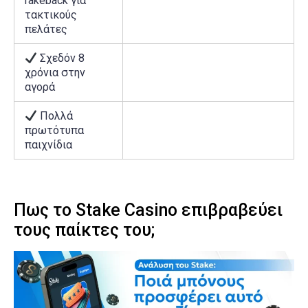
rakeback για
τακτικούς
πελάτες
Σχεδόν 8
χρόνια στην
αγορά
Πολλά
πρωτότυπα
παιχνίδια
Πως το Stake Casino επιβραβεύει
τους παίκτες του;