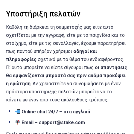
Υποστήριξη πελατών
Καθόλη τη διάρκεια τη συμμετοχής μας είτε αυτό
σχετίζεται με την εγγραφή, είτε με τα παιχνίδια και το
στοίχημα, είτε με τις συναλλαγές, έχουμε παρατηρήσει
πως παντού υπήρξαν χρήσιμοι
οδηγοί και
πληροφορίες
σχετικά με το θέμα του ενδιαφέροντος.
Γι’ αυτό μπορείτε να είστε σίγουροι πως
οι απαντήσεις
θα εμφανίζονται μπροστά σας πριν ακόμα προκύψει
η ερώτηση
. Αν χρειαστείτε να συνομιλήσετε με έναν
πράκτορα υποστήριξης πελατών μπορείτε να το
κάνετε με έναν από τους ακόλουθους τρόπους:
Online chat 24/7 – στα αγγλικά
Email –
support@stake.com