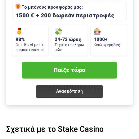
Το μπόνους προσφοράς μας:
1500 € + 200 δωρεάν περιστροφές
98%
24-72 ώρες
1000+
Οι ειδικοί μας τ
Ταχύτητα πληρω
Κουλοχέρηδες
α εμπιστεύονται
μών
Παίξε τώρα
Ανασκόπηση
Σχετικά με το Stake Casino