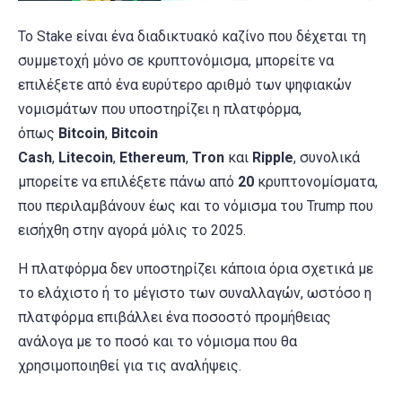
Το Stake είναι ένα διαδικτυακό καζίνο που δέχεται τη
συμμετοχή μόνο σε κρυπτονόμισμα, μπορείτε να
επιλέξετε από ένα ευρύτερο αριθμό των ψηφιακών
νομισμάτων που υποστηρίζει η πλατφόρμα,
όπως
Bitcoin
,
Bitcoin
Cash
,
Litecoin
,
Ethereum
,
Tron
και
Ripple
, συνολικά
μπορείτε να επιλέξετε πάνω από
20
κρυπτονομίσματα,
που περιλαμβάνουν έως και το νόμισμα του Trump που
εισήχθη στην αγορά μόλις το 2025.
Η πλατφόρμα δεν υποστηρίζει κάποια όρια σχετικά με
το ελάχιστο ή το μέγιστο των συναλλαγών, ωστόσο η
πλατφόρμα επιβάλλει ένα ποσοστό προμήθειας
ανάλογα με το ποσό και το νόμισμα που θα
χρησιμοποιηθεί για τις αναλήψεις.