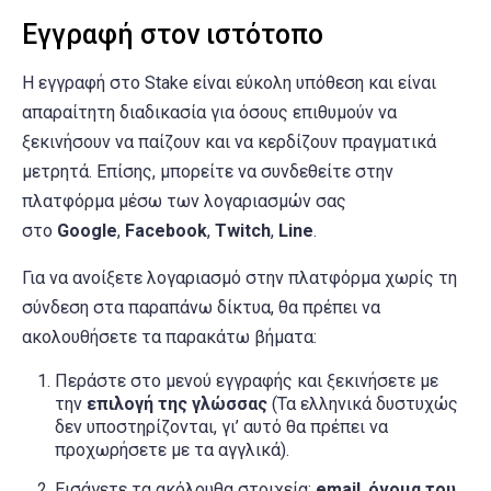
Εγγραφή στον ιστότοπο
Η εγγραφή στο Stake είναι εύκολη υπόθεση και είναι
απαραίτητη διαδικασία για όσους επιθυμούν να
ξεκινήσουν να παίζουν και να κερδίζουν πραγματικά
μετρητά. Επίσης, μπορείτε να συνδεθείτε στην
πλατφόρμα μέσω των λογαριασμών σας
στο
Google
,
Facebook
,
Twitch
,
Line
.
Για να ανοίξετε λογαριασμό στην πλατφόρμα χωρίς τη
σύνδεση στα παραπάνω δίκτυα, θα πρέπει να
ακολουθήσετε τα παρακάτω βήματα:
Περάστε στο μενού εγγραφής και ξεκινήσετε με
την
επιλογή της γλώσσας
(Τα ελληνικά δυστυχώς
δεν υποστηρίζονται, γι’ αυτό θα πρέπει να
προχωρήσετε με τα αγγλικά).
Εισάγετε τα ακόλουθα στοιχεία:
email
,
όνομα του