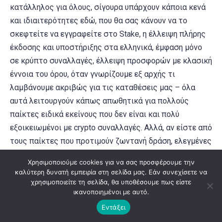
κατάλληλος για όλους, σίγουρα υπάρχουν κάποια κενά
και ιδιαιτερότητες εδώ, που θα σας κάνουν να το
σκεφτείτε να εγγραφείτε στο Stake, η έλλειψη πλήρης
έκδοσης και υποστήριξης στα ελληνικά, έμφαση μόνο
σε κρύπτο συναλλαγές, έλλειψη προσφορών με κλασική
έννοια του όρου, όταν γνωρίζουμε εξ αρχής τι
λαμβάνουμε ακριβώς για τις καταθέσεις μας – όλα
αυτά λειτουργούν κάπως απωθητικά για πολλούς
παίκτες ειδικά εκείνους που δεν είναι και πολύ
εξοικειωμένοι με crypto συναλλαγές. Αλλά, αν είστε από
τους παίκτες που προτιμούν ζωντανή δράση, ελεγμένες
πλατφόρμες με χρόνια εμπειρίας και καλό όνομα στην
Χρησιμοποιούμε cookies για να σας προσφέρουμε την
αγορά και δεν σας φοβίζουν οι νέες τεχνολογίες, το
καλύτερη δυνατή εμπειρία στη σελίδα μας. Εάν συνεχίσετε να
Stake Casino μπορεί να γίνει μία φοβερή ανακάλυψη
χρησιμοποιείτε τη σελίδα, θα υποθέσουμε πως είστε
ικανοποιημένοι με αυτό.
στον κόσμο του διαδικτυακού τζόγου. Οι τακτικές
Εντάξει
εκδηλώσεις, προσφορές που βασίζονται στις
προσωπικές σας προτιμήσεις και συμμετοχή,