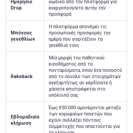
Ημερήσιο
κωδικό από την πλατφόρμα για
Drop
ενεργοποιήσετε αυτήν την
προσφορά
Η πλατφόρμα απονέμει τις
Μπόνους
προσωπικές προσφορές την
γενεθλίων
ημέρα που γιορτάζουν τα
γενέθλιά τους
Μία μορφή του παθητικού
εισοδήματος από τα
πονταρίσματα, όπου ένα ποσοστό
Rakeback
από το σύνολο των στοιχημάτων
ανεξαρτήτως αν κερδίσατε ή
χάσατε επιστρέφεται στο
υπόλοιπό σας
Έως €50.000 αμονέμονται μεταξύ
των κορυφαίων παικτών που
Εβδομαδιαία
έχουν συλλέξει πόντους
κλήρωση
συμμετοχής που απαιτούνται για
τη κλήρωση