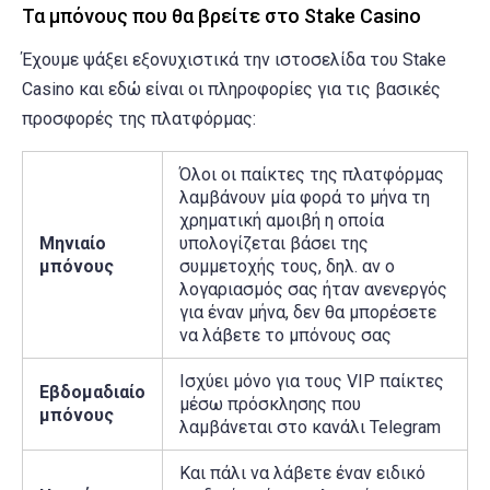
Τα μπόνους που θα βρείτε στο Stake Casino
Έχουμε ψάξει εξονυχιστικά την ιστοσελίδα του Stake
Casino και εδώ είναι οι πληροφορίες για τις βασικές
προσφορές της πλατφόρμας:
Όλοι οι παίκτες της πλατφόρμας
λαμβάνουν μία φορά το μήνα τη
χρηματική αμοιβή η οποία
Μηνιαίο
υπολογίζεται βάσει της
μπόνους
συμμετοχής τους, δηλ. αν ο
λογαριασμός σας ήταν ανενεργός
για έναν μήνα, δεν θα μπορέσετε
να λάβετε το μπόνους σας
Ισχύει μόνο για τους VIP παίκτες
Εβδομαδιαίο
μέσω πρόσκλησης που
μπόνους
λαμβάνεται στο κανάλι Telegram
Και πάλι να λάβετε έναν ειδικό