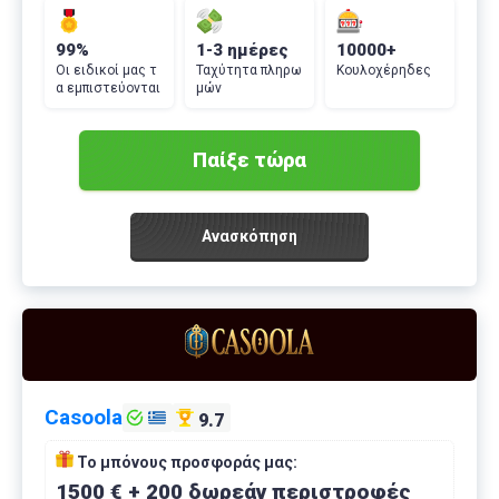
99%
1-3 ημέρες
10000+
Οι ειδικοί μας τ
Ταχύτητα πληρω
Κουλοχέρηδες
α εμπιστεύονται
μών
Παίξε τώρα
Ανασκόπηση
Casoola
9.7
Το μπόνους προσφοράς μας:
1500 € + 200 δωρεάν περιστροφές