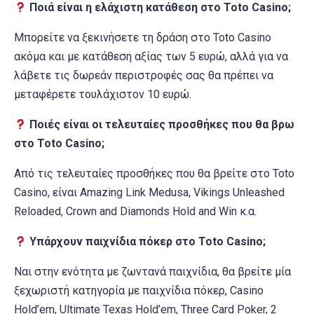
Ποιά είναι η ελάχιστη κατάθεση στο Toto Casino;
Μπορείτε να ξεκινήσετε τη δράση στο Toto Casino
ακόμα και με κατάθεση αξίας των 5 ευρώ, αλλά για να
λάβετε τις δωρεάν περιστροφές σας θα πρέπει να
μεταφέρετε τουλάχιστον 10 ευρώ.
Ποιές είναι οι τελευταίες προσθήκες που θα βρω
στο Toto Casino;
Από τις τελευταίες προσθήκες που θα βρείτε στο Toto
Casino, είναι Amazing Link Medusa, Vikings Unleashed
Reloaded, Crown and Diamonds Hold and Win κ.α.
Υπάρχουν παιχνίδια πόκερ στο Toto Casino;
Ναι στην ενότητα με ζωντανά παιχνίδια, θα βρείτε μία
ξεχωριστή κατηγορία με παιχνίδια πόκερ, Casino
Hold’em, Ultimate Texas Hold’em, Three Card Poker, 2