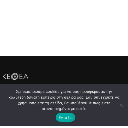
Χρησιμοποιούμε cookies για να σας προσφέρουμε την
καλύτερη δυνατή εμπειρία στη σελίδα μας. Εάν συνεχίσετε να
χρησιμοποιείτε τη σελίδα, θα υποθέσουμε πως είστε
ικανοποιημένοι με αυτό.
Εντάξει