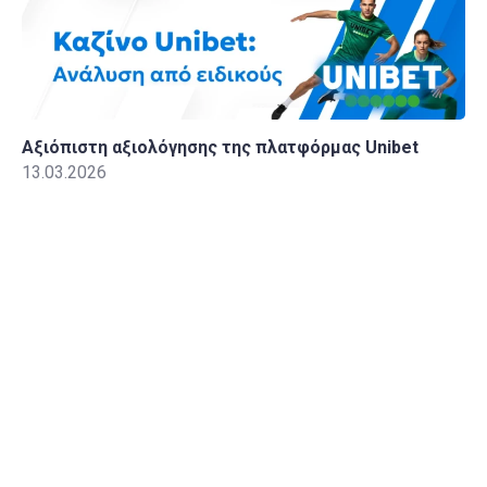
Αξιόπιστη αξιολόγησης της πλατφόρμας Unibet
13.03.2026