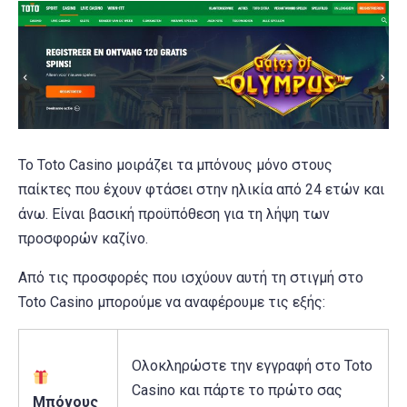
Το Toto Casino μοιράζει τα μπόνους μόνο στους
παίκτες που έχουν φτάσει στην ηλικία από 24 ετών και
άνω. Είναι βασική προϋπόθεση για τη λήψη των
προσφορών καζίνο.
Από τις προσφορές που ισχύουν αυτή τη στιγμή στο
Toto Casino μπορούμε να αναφέρουμε τις εξής:
Ολοκληρώστε την εγγραφή στο Toto
Casino και πάρτε το πρώτο σας
Μπόνους