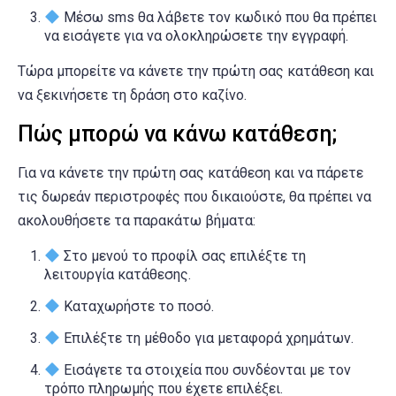
Μέσω sms θα λάβετε τον κωδικό που θα πρέπει
να εισάγετε για να ολοκληρώσετε την εγγραφή.
Τώρα μπορείτε να κάνετε την πρώτη σας κατάθεση και
να ξεκινήσετε τη δράση στο καζίνο.
Πώς μπορώ να κάνω κατάθεση;
Για να κάνετε την πρώτη σας κατάθεση και να πάρετε
τις δωρεάν περιστροφές που δικαιούστε, θα πρέπει να
ακολουθήσετε τα παρακάτω βήματα:
Στο μενού το προφίλ σας επιλέξτε τη
λειτουργία κατάθεσης.
Καταχωρήστε το ποσό.
Επιλέξτε τη μέθοδο για μεταφορά χρημάτων.
Εισάγετε τα στοιχεία που συνδέονται με τον
τρόπο πληρωμής που έχετε επιλέξει.