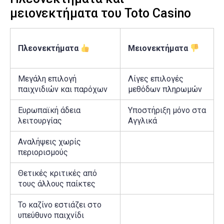
μειονεκτήματα του Toto Casino
Πλεονεκτήματα
Μειονεκτήματα
Μεγάλη επιλογή
Λίγες επιλογές
παιχνιδιών και παρόχων
μεθόδων πληρωμών
Ευρωπαϊκή άδεια
Υποστήριξη μόνο στα
λειτουργίας
Αγγλικά
Αναλήψεις χωρίς
περιορισμούς
Θετικές κριτικές από
τους άλλους παίκτες
Το καζίνο εστιάζει στο
υπεύθυνο παιχνίδι