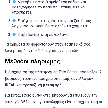
Μεταβείτε στο “ταμείο” του καζίνο και
καταχωρήστε το ποσό που επιθυμείτε να
αποσύρετε.
Εισάγετε τα στοιχεία του τραπεζικού σας
λογαριασμού όπου θα σταλούν τα χρήματα.
Επιβεβαιώστε τη συναλλαγή.
Τα χρήματα θα εμφανιστούν στον τραπεζικό σας
λογαριασμό εντός 1-2 εργάσιμων ημερών.
Μέθοδοι πληρωμής
Η διαχείριση της πλατφόρμας Toto Casino προσφέρει 2
βασικούς τρόπους πραγματοποίησης συναλλαγών:
iDEAL
και
τραπεζική μεταφορά.
Για καταθέσεις οι παίκτες μπορούν να επιλέξουν την
επιλογή iDEAL, ενώ για αναλήψεις είναι υποχρεωτική οι